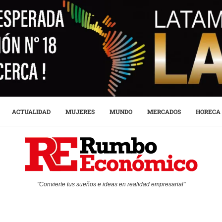
ACTUALIDAD
MUJERES
MUNDO
MERCADOS
HORECA
"Convierte tus sueños e ideas en realidad empresarial"