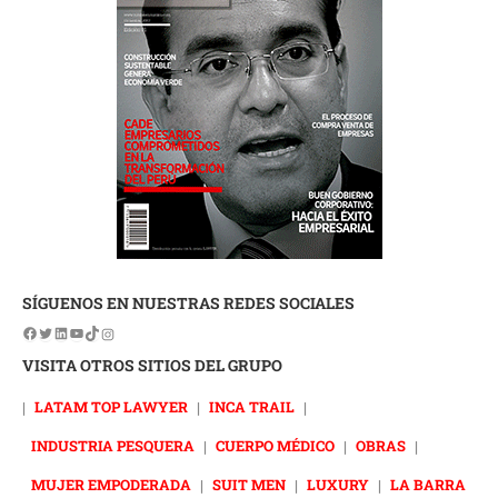
SÍGUENOS EN NUESTRAS REDES SOCIALES
VISITA OTROS SITIOS DEL GRUPO
|
LATAM TOP LAWYER
|
INCA TRAIL
|
INDUSTRIA PESQUERA
|
CUERPO MÉDICO
|
OBRAS
|
MUJER EMPODERADA
|
SUIT MEN
|
LUXURY
|
LA BARRA