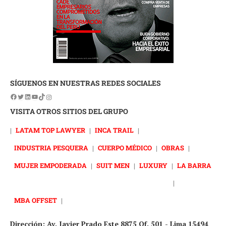
SÍGUENOS EN NUESTRAS REDES SOCIALES
VISITA OTROS SITIOS DEL GRUPO
|
LATAM TOP LAWYER
|
INCA TRAIL
|
INDUSTRIA PESQUERA
|
CUERPO MÉDICO
|
OBRAS
|
MUJER EMPODERADA
|
SUIT MEN
|
LUXURY
|
LA BARRA
|
MBA OFFSET
|
Dirección: Av. Javier Prado Este 8875 Of. 501 - Lima 15494