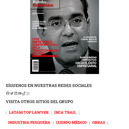
SÍGUENOS EN NUESTRAS REDES SOCIALES
VISITA OTROS SITIOS DEL GRUPO
|
LATAM TOP LAWYER
|
INCA TRAIL
|
INDUSTRIA PESQUERA
|
CUERPO MÉDICO
|
OBRAS
|