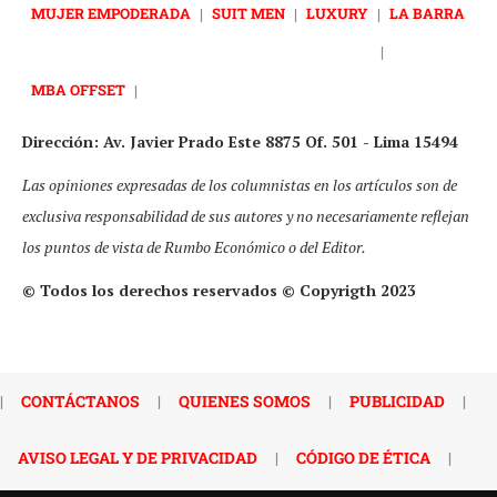
MUJER EMPODERADA
|
SUIT MEN
|
LUXURY
|
LA BARRA
|
MBA OFFSET
|
Dirección: Av. Javier Prado Este 8875 Of. 501 - Lima 15494
Las opiniones expresadas de los columnistas en los artículos son de
exclusiva responsabilidad de sus autores y no necesariamente reflejan
los puntos de vista de Rumbo Económico o del Editor.
© Todos los derechos reservados © Copyrigth 2023
|
CONTÁCTANOS
|
QUIENES SOMOS
|
PUBLICIDAD
|
AVISO LEGAL Y DE PRIVACIDAD
|
CÓDIGO DE ÉTICA
|