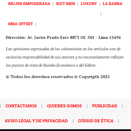
MUJER EMPODERADA
|
SUIT MEN
|
LUXURY
|
LA BARRA
|
MBA OFFSET
|
Dirección: Av. Javier Prado Este 8875 Of. 501 - Lima 15494
Las opiniones expresadas de los columnistas en los artículos son de
exclusiva responsabilidad de sus autores y no necesariamente reflejan
los puntos de vista de Rumbo Económico o del Editor.
© Todos los derechos reservados © Copyrigth 2023
|
CONTÁCTANOS
|
QUIENES SOMOS
|
PUBLICIDAD
|
AVISO LEGAL Y DE PRIVACIDAD
|
CÓDIGO DE ÉTICA
|