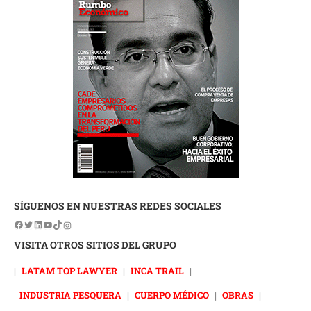
SÍGUENOS EN NUESTRAS REDES SOCIALES
VISITA OTROS SITIOS DEL GRUPO
|
LATAM TOP LAWYER
|
INCA TRAIL
|
INDUSTRIA PESQUERA
|
CUERPO MÉDICO
|
OBRAS
|