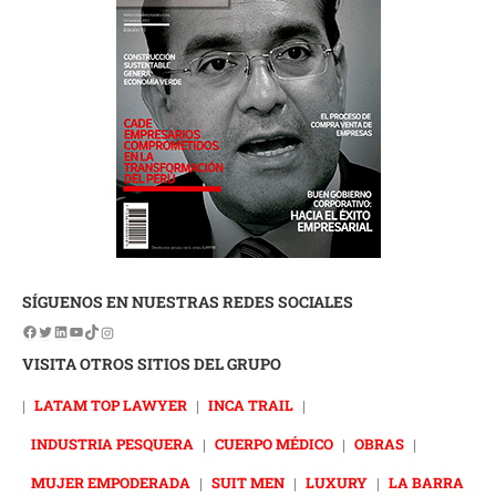
SÍGUENOS EN NUESTRAS REDES SOCIALES
VISITA OTROS SITIOS DEL GRUPO
|
LATAM TOP LAWYER
|
INCA TRAIL
|
INDUSTRIA PESQUERA
|
CUERPO MÉDICO
|
OBRAS
|
MUJER EMPODERADA
|
SUIT MEN
|
LUXURY
|
LA BARRA