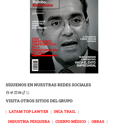
SÍGUENOS EN NUESTRAS REDES SOCIALES
VISITA OTROS SITIOS DEL GRUPO
|
LATAM TOP LAWYER
|
INCA TRAIL
|
INDUSTRIA PESQUERA
|
CUERPO MÉDICO
|
OBRAS
|