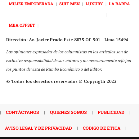
MUJER EMPODERADA
|
SUIT MEN
|
LUXURY
|
LA BARRA
|
MBA OFFSET
|
Dirección: Av. Javier Prado Este 8875 Of. 501 - Lima 15494
Las opiniones expresadas de los columnistas en los artículos son de
exclusiva responsabilidad de sus autores y no necesariamente reflejan
los puntos de vista de Rumbo Económico o del Editor.
© Todos los derechos reservados © Copyrigth 2023
|
CONTÁCTANOS
|
QUIENES SOMOS
|
PUBLICIDAD
|
AVISO LEGAL Y DE PRIVACIDAD
|
CÓDIGO DE ÉTICA
|