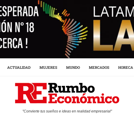
ACTUALIDAD
MUJERES
MUNDO
MERCADOS
HORECA
"Convierte tus sueños e ideas en realidad empresarial"