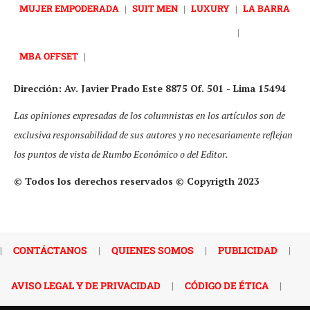
MUJER EMPODERADA
|
SUIT MEN
|
LUXURY
|
LA BARRA
|
MBA OFFSET
|
Dirección: Av. Javier Prado Este 8875 Of. 501 - Lima 15494
Las opiniones expresadas de los columnistas en los artículos son de
exclusiva responsabilidad de sus autores y no necesariamente reflejan
los puntos de vista de Rumbo Económico o del Editor.
© Todos los derechos reservados © Copyrigth 2023
|
CONTÁCTANOS
|
QUIENES SOMOS
|
PUBLICIDAD
|
AVISO LEGAL Y DE PRIVACIDAD
|
CÓDIGO DE ÉTICA
|