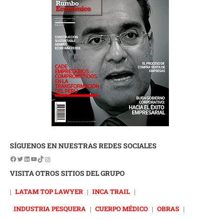
SÍGUENOS EN NUESTRAS REDES SOCIALES
VISITA OTROS SITIOS DEL GRUPO
|
LATAM TOP LAWYER
|
INCA TRAIL
|
INDUSTRIA PESQUERA
|
CUERPO MÉDICO
|
OBRAS
|