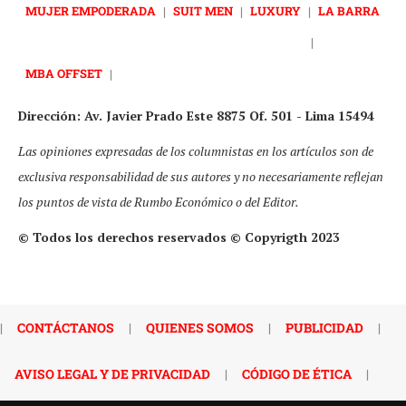
MUJER EMPODERADA
|
SUIT MEN
|
LUXURY
|
LA BARRA
|
MBA OFFSET
|
Dirección: Av. Javier Prado Este 8875 Of. 501 - Lima 15494
Las opiniones expresadas de los columnistas en los artículos son de
exclusiva responsabilidad de sus autores y no necesariamente reflejan
los puntos de vista de Rumbo Económico o del Editor.
© Todos los derechos reservados © Copyrigth 2023
|
CONTÁCTANOS
|
QUIENES SOMOS
|
PUBLICIDAD
|
AVISO LEGAL Y DE PRIVACIDAD
|
CÓDIGO DE ÉTICA
|