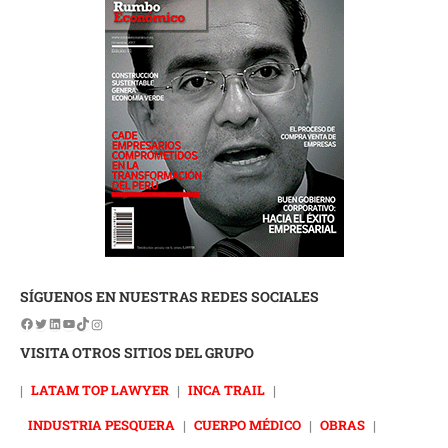
SÍGUENOS EN NUESTRAS REDES SOCIALES
VISITA OTROS SITIOS DEL GRUPO
|
LATAM TOP LAWYER
|
INCA TRAIL
|
INDUSTRIA PESQUERA
|
CUERPO MÉDICO
|
OBRAS
|