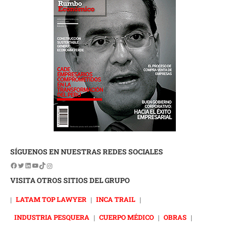
SÍGUENOS EN NUESTRAS REDES SOCIALES
VISITA OTROS SITIOS DEL GRUPO
|
LATAM TOP LAWYER
|
INCA TRAIL
|
INDUSTRIA PESQUERA
|
CUERPO MÉDICO
|
OBRAS
|