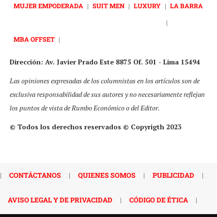
MUJER EMPODERADA
|
SUIT MEN
|
LUXURY
|
LA BARRA
|
MBA OFFSET
|
Dirección: Av. Javier Prado Este 8875 Of. 501 - Lima 15494
Las opiniones expresadas de los columnistas en los artículos son de
exclusiva responsabilidad de sus autores y no necesariamente reflejan
los puntos de vista de Rumbo Económico o del Editor.
© Todos los derechos reservados © Copyrigth 2023
|
CONTÁCTANOS
|
QUIENES SOMOS
|
PUBLICIDAD
|
AVISO LEGAL Y DE PRIVACIDAD
|
CÓDIGO DE ÉTICA
|