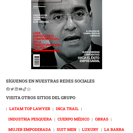
SÍGUENOS EN NUESTRAS REDES SOCIALES
VISITA OTROS SITIOS DEL GRUPO
|
LATAM TOP LAWYER
|
INCA TRAIL
|
INDUSTRIA PESQUERA
|
CUERPO MÉDICO
|
OBRAS
|
MUJER EMPODERADA
|
SUIT MEN
|
LUXURY
|
LA BARRA