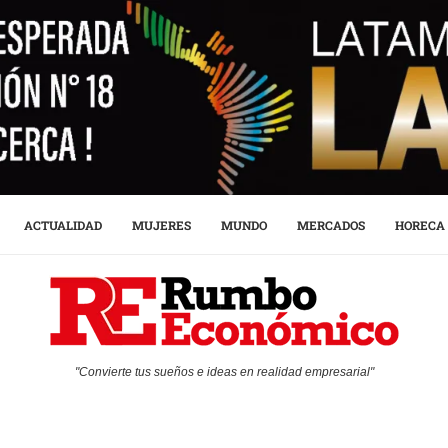
ACTUALIDAD
MUJERES
MUNDO
MERCADOS
HORECA
"Convierte tus sueños e ideas en realidad empresarial"