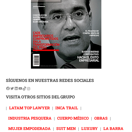
SÍGUENOS EN NUESTRAS REDES SOCIALES
VISITA OTROS SITIOS DEL GRUPO
|
LATAM TOP LAWYER
|
INCA TRAIL
|
INDUSTRIA PESQUERA
|
CUERPO MÉDICO
|
OBRAS
|
MUJER EMPODERADA
|
SUIT MEN
|
LUXURY
|
LA BARRA