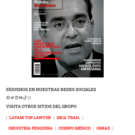
SÍGUENOS EN NUESTRAS REDES SOCIALES
VISITA OTROS SITIOS DEL GRUPO
|
LATAM TOP LAWYER
|
INCA TRAIL
|
INDUSTRIA PESQUERA
|
CUERPO MÉDICO
|
OBRAS
|