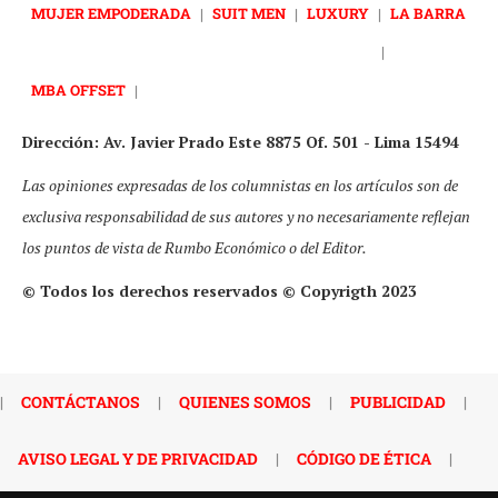
MUJER EMPODERADA
|
SUIT MEN
|
LUXURY
|
LA BARRA
|
MBA OFFSET
|
Dirección: Av. Javier Prado Este 8875 Of. 501 - Lima 15494
Las opiniones expresadas de los columnistas en los artículos son de
exclusiva responsabilidad de sus autores y no necesariamente reflejan
los puntos de vista de Rumbo Económico o del Editor.
© Todos los derechos reservados © Copyrigth 2023
|
CONTÁCTANOS
|
QUIENES SOMOS
|
PUBLICIDAD
|
AVISO LEGAL Y DE PRIVACIDAD
|
CÓDIGO DE ÉTICA
|