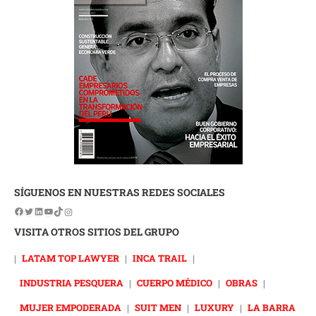
SÍGUENOS EN NUESTRAS REDES SOCIALES
VISITA OTROS SITIOS DEL GRUPO
|
LATAM TOP LAWYER
|
INCA TRAIL
|
INDUSTRIA PESQUERA
|
CUERPO MÉDICO
|
OBRAS
|
MUJER EMPODERADA
|
SUIT MEN
|
LUXURY
|
LA BARRA