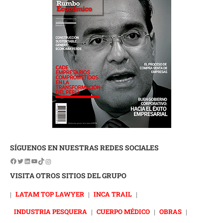
SÍGUENOS EN NUESTRAS REDES SOCIALES
VISITA OTROS SITIOS DEL GRUPO
|
LATAM TOP LAWYER
|
INCA TRAIL
|
INDUSTRIA PESQUERA
|
CUERPO MÉDICO
|
OBRAS
|