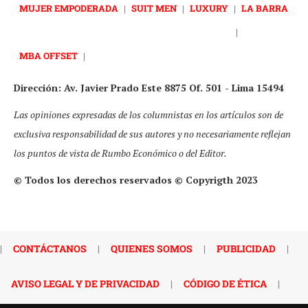
MUJER EMPODERADA
|
SUIT MEN
|
LUXURY
|
LA BARRA
|
MBA OFFSET
|
Dirección: Av. Javier Prado Este 8875 Of. 501 - Lima 15494
Las opiniones expresadas de los columnistas en los artículos son de
exclusiva responsabilidad de sus autores y no necesariamente reflejan
los puntos de vista de Rumbo Económico o del Editor.
© Todos los derechos reservados © Copyrigth 2023
|
CONTÁCTANOS
|
QUIENES SOMOS
|
PUBLICIDAD
|
AVISO LEGAL Y DE PRIVACIDAD
|
CÓDIGO DE ÉTICA
|