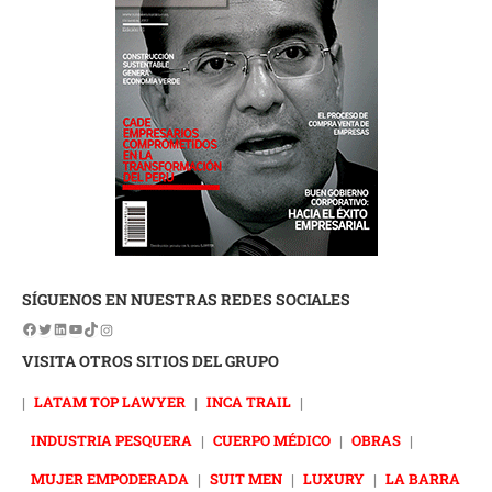
SÍGUENOS EN NUESTRAS REDES SOCIALES
VISITA OTROS SITIOS DEL GRUPO
|
LATAM TOP LAWYER
|
INCA TRAIL
|
INDUSTRIA PESQUERA
|
CUERPO MÉDICO
|
OBRAS
|
MUJER EMPODERADA
|
SUIT MEN
|
LUXURY
|
LA BARRA