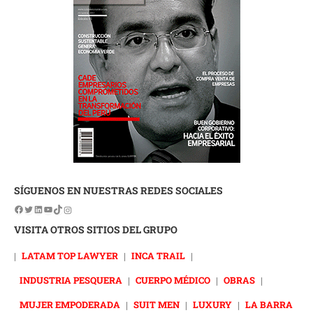
SÍGUENOS EN NUESTRAS REDES SOCIALES
VISITA OTROS SITIOS DEL GRUPO
|
LATAM TOP LAWYER
|
INCA TRAIL
|
INDUSTRIA PESQUERA
|
CUERPO MÉDICO
|
OBRAS
|
MUJER EMPODERADA
|
SUIT MEN
|
LUXURY
|
LA BARRA