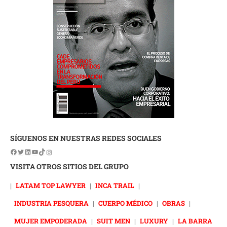
SÍGUENOS EN NUESTRAS REDES SOCIALES
VISITA OTROS SITIOS DEL GRUPO
|
LATAM TOP LAWYER
|
INCA TRAIL
|
INDUSTRIA PESQUERA
|
CUERPO MÉDICO
|
OBRAS
|
MUJER EMPODERADA
|
SUIT MEN
|
LUXURY
|
LA BARRA