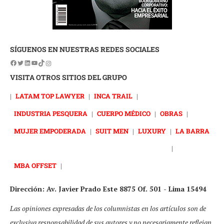
SÍGUENOS EN NUESTRAS REDES SOCIALES
VISITA OTROS SITIOS DEL GRUPO
|
LATAM TOP LAWYER
|
INCA TRAIL
|
INDUSTRIA PESQUERA
|
CUERPO MÉDICO
|
OBRAS
|
MUJER EMPODERADA
|
SUIT MEN
|
LUXURY
|
LA BARRA
|
MBA OFFSET
|
Dirección: Av. Javier Prado Este 8875 Of. 501 - Lima 15494
Las opiniones expresadas de los columnistas en los artículos son de
exclusiva responsabilidad de sus autores y no necesariamente reflejan