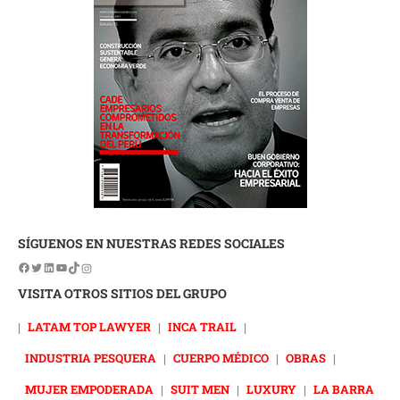
SÍGUENOS EN NUESTRAS REDES SOCIALES
VISITA OTROS SITIOS DEL GRUPO
|
LATAM TOP LAWYER
|
INCA TRAIL
|
INDUSTRIA PESQUERA
|
CUERPO MÉDICO
|
OBRAS
|
MUJER EMPODERADA
|
SUIT MEN
|
LUXURY
|
LA BARRA