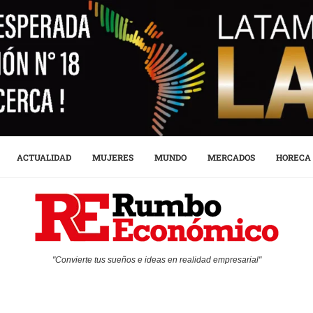
ACTUALIDAD
MUJERES
MUNDO
MERCADOS
HORECA
"Convierte tus sueños e ideas en realidad empresarial"