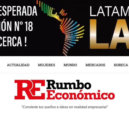
ACTUALIDAD
MUJERES
MUNDO
MERCADOS
HORECA
"Convierte tus sueños e ideas en realidad empresarial"