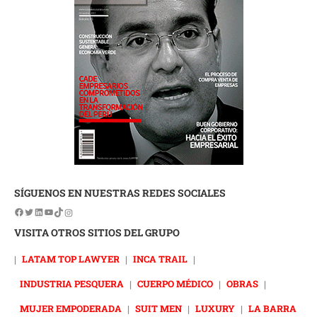
SÍGUENOS EN NUESTRAS REDES SOCIALES
VISITA OTROS SITIOS DEL GRUPO
|
LATAM TOP LAWYER
|
INCA TRAIL
|
INDUSTRIA PESQUERA
|
CUERPO MÉDICO
|
OBRAS
|
MUJER EMPODERADA
|
SUIT MEN
|
LUXURY
|
LA BARRA