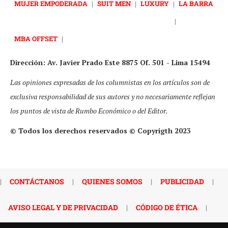
MUJER EMPODERADA
|
SUIT MEN
|
LUXURY
|
LA BARRA
|
MBA OFFSET
|
Dirección: Av. Javier Prado Este 8875 Of. 501 - Lima 15494
Las opiniones expresadas de los columnistas en los artículos son de
exclusiva responsabilidad de sus autores y no necesariamente reflejan
los puntos de vista de Rumbo Económico o del Editor.
© Todos los derechos reservados © Copyrigth 2023
|
CONTÁCTANOS
|
QUIENES SOMOS
|
PUBLICIDAD
|
AVISO LEGAL Y DE PRIVACIDAD
|
CÓDIGO DE ÉTICA
|