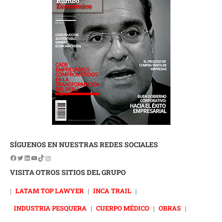
SÍGUENOS EN NUESTRAS REDES SOCIALES
VISITA OTROS SITIOS DEL GRUPO
|
LATAM TOP LAWYER
|
INCA TRAIL
|
INDUSTRIA PESQUERA
|
CUERPO MÉDICO
|
OBRAS
|