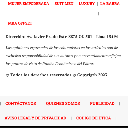
MUJER EMPODERADA
|
SUIT MEN
|
LUXURY
|
LA BARRA
|
MBA OFFSET
|
Dirección: Av. Javier Prado Este 8875 Of. 501 - Lima 15494
Las opiniones expresadas de los columnistas en los artículos son de
exclusiva responsabilidad de sus autores y no necesariamente reflejan
los puntos de vista de Rumbo Económico o del Editor.
© Todos los derechos reservados © Copyrigth 2023
|
CONTÁCTANOS
|
QUIENES SOMOS
|
PUBLICIDAD
|
AVISO LEGAL Y DE PRIVACIDAD
|
CÓDIGO DE ÉTICA
|