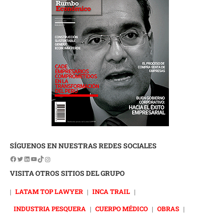
SÍGUENOS EN NUESTRAS REDES SOCIALES
VISITA OTROS SITIOS DEL GRUPO
|
LATAM TOP LAWYER
|
INCA TRAIL
|
INDUSTRIA PESQUERA
|
CUERPO MÉDICO
|
OBRAS
|