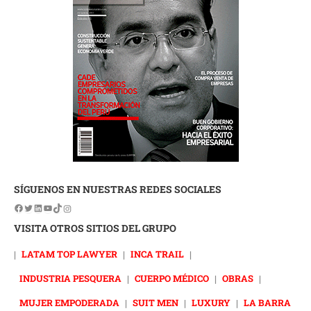
SÍGUENOS EN NUESTRAS REDES SOCIALES
VISITA OTROS SITIOS DEL GRUPO
|
LATAM TOP LAWYER
|
INCA TRAIL
|
INDUSTRIA PESQUERA
|
CUERPO MÉDICO
|
OBRAS
|
MUJER EMPODERADA
|
SUIT MEN
|
LUXURY
|
LA BARRA