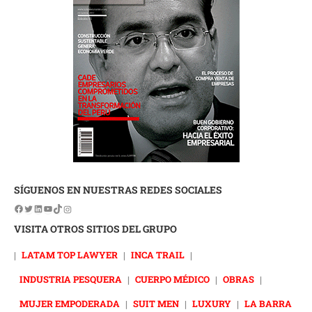
SÍGUENOS EN NUESTRAS REDES SOCIALES
VISITA OTROS SITIOS DEL GRUPO
|
LATAM TOP LAWYER
|
INCA TRAIL
|
INDUSTRIA PESQUERA
|
CUERPO MÉDICO
|
OBRAS
|
MUJER EMPODERADA
|
SUIT MEN
|
LUXURY
|
LA BARRA