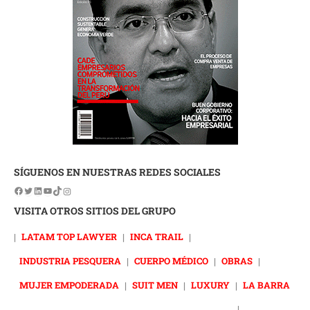
SÍGUENOS EN NUESTRAS REDES SOCIALES
VISITA OTROS SITIOS DEL GRUPO
|
LATAM TOP LAWYER
|
INCA TRAIL
|
INDUSTRIA PESQUERA
|
CUERPO MÉDICO
|
OBRAS
|
MUJER EMPODERADA
|
SUIT MEN
|
LUXURY
|
LA BARRA
|