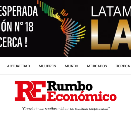
ACTUALIDAD
MUJERES
MUNDO
MERCADOS
HORECA
"Convierte tus sueños e ideas en realidad empresarial"