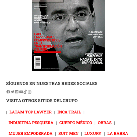
SÍGUENOS EN NUESTRAS REDES SOCIALES
VISITA OTROS SITIOS DEL GRUPO
|
LATAM TOP LAWYER
|
INCA TRAIL
|
INDUSTRIA PESQUERA
|
CUERPO MÉDICO
|
OBRAS
|
MUJER EMPODERADA
|
SUIT MEN
|
LUXURY
|
LA BARRA