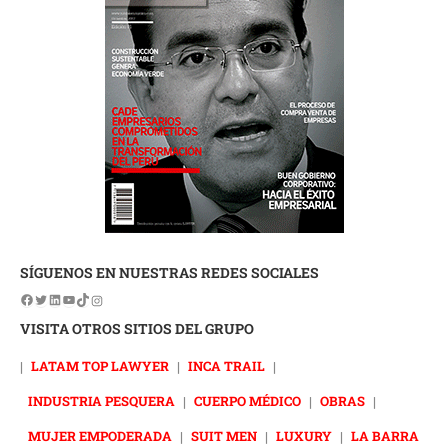
SÍGUENOS EN NUESTRAS REDES SOCIALES
VISITA OTROS SITIOS DEL GRUPO
|
LATAM TOP LAWYER
|
INCA TRAIL
|
INDUSTRIA PESQUERA
|
CUERPO MÉDICO
|
OBRAS
|
MUJER EMPODERADA
|
SUIT MEN
|
LUXURY
|
LA BARRA