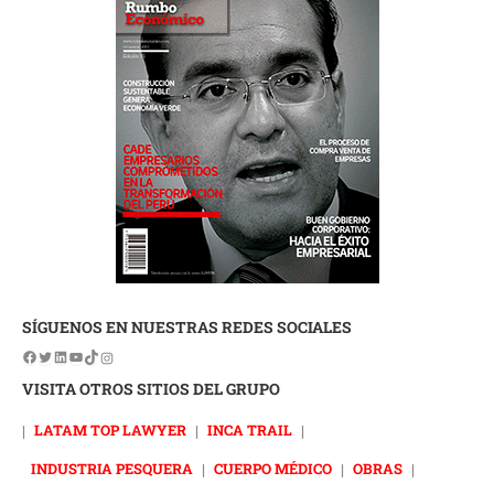
SÍGUENOS EN NUESTRAS REDES SOCIALES
VISITA OTROS SITIOS DEL GRUPO
|
LATAM TOP LAWYER
|
INCA TRAIL
|
INDUSTRIA PESQUERA
|
CUERPO MÉDICO
|
OBRAS
|