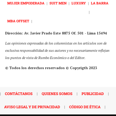
MUJER EMPODERADA
|
SUIT MEN
|
LUXURY
|
LA BARRA
|
MBA OFFSET
|
Dirección: Av. Javier Prado Este 8875 Of. 501 - Lima 15494
Las opiniones expresadas de los columnistas en los artículos son de
exclusiva responsabilidad de sus autores y no necesariamente reflejan
los puntos de vista de Rumbo Económico o del Editor.
© Todos los derechos reservados © Copyrigth 2023
|
CONTÁCTANOS
|
QUIENES SOMOS
|
PUBLICIDAD
|
AVISO LEGAL Y DE PRIVACIDAD
|
CÓDIGO DE ÉTICA
|