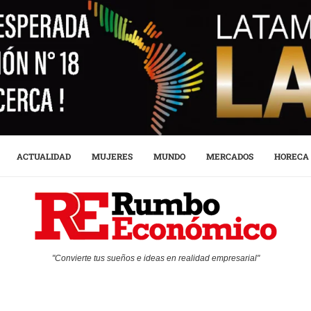
ACTUALIDAD
MUJERES
MUNDO
MERCADOS
HORECA
"Convierte tus sueños e ideas en realidad empresarial"