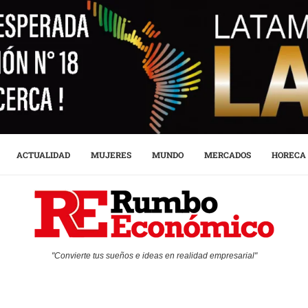
ACTUALIDAD
MUJERES
MUNDO
MERCADOS
HORECA
"Convierte tus sueños e ideas en realidad empresarial"