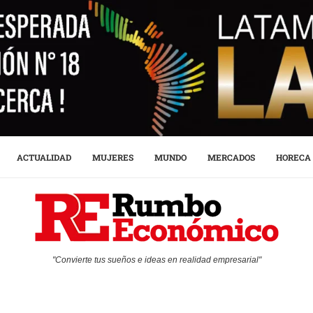
ACTUALIDAD
MUJERES
MUNDO
MERCADOS
HORECA
"Convierte tus sueños e ideas en realidad empresarial"