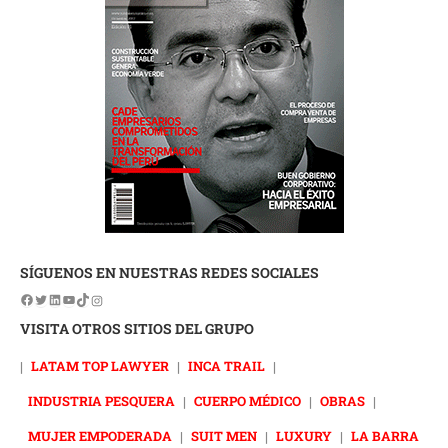
SÍGUENOS EN NUESTRAS REDES SOCIALES
VISITA OTROS SITIOS DEL GRUPO
|
LATAM TOP LAWYER
|
INCA TRAIL
|
INDUSTRIA PESQUERA
|
CUERPO MÉDICO
|
OBRAS
|
MUJER EMPODERADA
|
SUIT MEN
|
LUXURY
|
LA BARRA