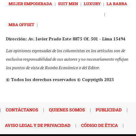
MUJER EMPODERADA
|
SUIT MEN
|
LUXURY
|
LA BARRA
|
MBA OFFSET
|
Dirección: Av. Javier Prado Este 8875 Of. 501 - Lima 15494
Las opiniones expresadas de los columnistas en los artículos son de
exclusiva responsabilidad de sus autores y no necesariamente reflejan
los puntos de vista de Rumbo Económico o del Editor.
© Todos los derechos reservados © Copyrigth 2023
|
CONTÁCTANOS
|
QUIENES SOMOS
|
PUBLICIDAD
|
AVISO LEGAL Y DE PRIVACIDAD
|
CÓDIGO DE ÉTICA
|