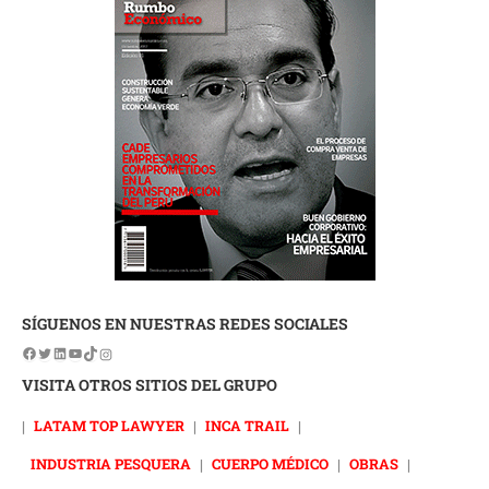
SÍGUENOS EN NUESTRAS REDES SOCIALES
VISITA OTROS SITIOS DEL GRUPO
|
LATAM TOP LAWYER
|
INCA TRAIL
|
INDUSTRIA PESQUERA
|
CUERPO MÉDICO
|
OBRAS
|