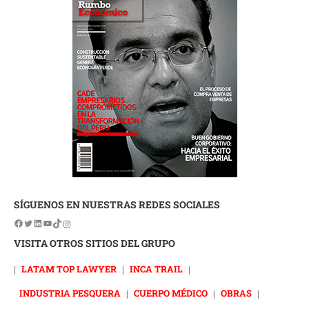
SÍGUENOS EN NUESTRAS REDES SOCIALES
VISITA OTROS SITIOS DEL GRUPO
|
LATAM TOP LAWYER
|
INCA TRAIL
|
INDUSTRIA PESQUERA
|
CUERPO MÉDICO
|
OBRAS
|