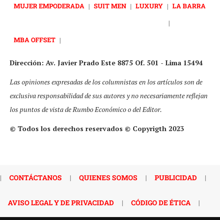
MUJER EMPODERADA
|
SUIT MEN
|
LUXURY
|
LA BARRA
|
MBA OFFSET
|
Dirección: Av. Javier Prado Este 8875 Of. 501 - Lima 15494
Las opiniones expresadas de los columnistas en los artículos son de
exclusiva responsabilidad de sus autores y no necesariamente reflejan
los puntos de vista de Rumbo Económico o del Editor.
© Todos los derechos reservados © Copyrigth 2023
|
CONTÁCTANOS
|
QUIENES SOMOS
|
PUBLICIDAD
|
AVISO LEGAL Y DE PRIVACIDAD
|
CÓDIGO DE ÉTICA
|