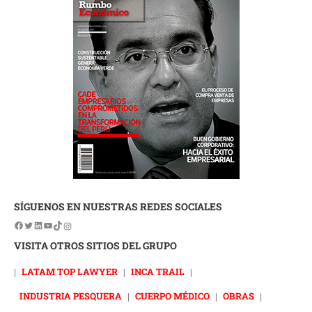
SÍGUENOS EN NUESTRAS REDES SOCIALES
VISITA OTROS SITIOS DEL GRUPO
|
LATAM TOP LAWYER
|
INCA TRAIL
|
INDUSTRIA PESQUERA
|
CUERPO MÉDICO
|
OBRAS
|