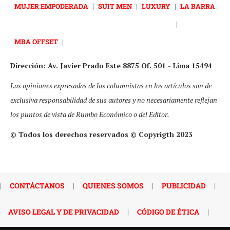
MUJER EMPODERADA
|
SUIT MEN
|
LUXURY
|
LA BARRA
|
MBA OFFSET
|
Dirección: Av. Javier Prado Este 8875 Of. 501 - Lima 15494
Las opiniones expresadas de los columnistas en los artículos son de
exclusiva responsabilidad de sus autores y no necesariamente reflejan
los puntos de vista de Rumbo Económico o del Editor.
© Todos los derechos reservados © Copyrigth 2023
|
CONTÁCTANOS
|
QUIENES SOMOS
|
PUBLICIDAD
|
AVISO LEGAL Y DE PRIVACIDAD
|
CÓDIGO DE ÉTICA
|