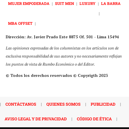
MUJER EMPODERADA
|
SUIT MEN
|
LUXURY
|
LA BARRA
|
MBA OFFSET
|
Dirección: Av. Javier Prado Este 8875 Of. 501 - Lima 15494
Las opiniones expresadas de los columnistas en los artículos son de
exclusiva responsabilidad de sus autores y no necesariamente reflejan
los puntos de vista de Rumbo Económico o del Editor.
© Todos los derechos reservados © Copyrigth 2023
|
CONTÁCTANOS
|
QUIENES SOMOS
|
PUBLICIDAD
|
AVISO LEGAL Y DE PRIVACIDAD
|
CÓDIGO DE ÉTICA
|