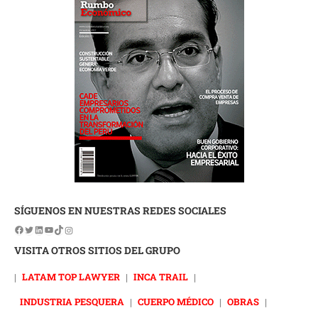
SÍGUENOS EN NUESTRAS REDES SOCIALES
VISITA OTROS SITIOS DEL GRUPO
|
LATAM TOP LAWYER
|
INCA TRAIL
|
INDUSTRIA PESQUERA
|
CUERPO MÉDICO
|
OBRAS
|