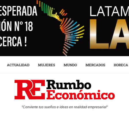
ACTUALIDAD
MUJERES
MUNDO
MERCADOS
HORECA
"Convierte tus sueños e ideas en realidad empresarial"