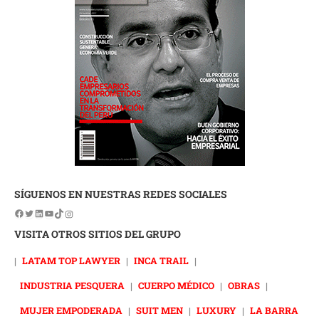
SÍGUENOS EN NUESTRAS REDES SOCIALES
VISITA OTROS SITIOS DEL GRUPO
|
LATAM TOP LAWYER
|
INCA TRAIL
|
INDUSTRIA PESQUERA
|
CUERPO MÉDICO
|
OBRAS
|
MUJER EMPODERADA
|
SUIT MEN
|
LUXURY
|
LA BARRA