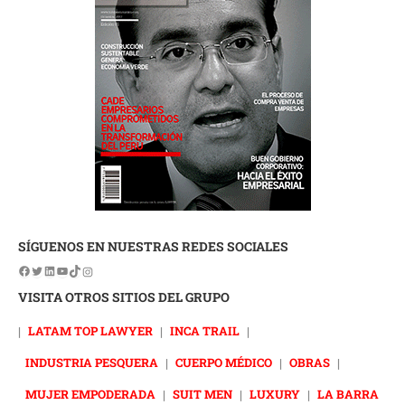
SÍGUENOS EN NUESTRAS REDES SOCIALES
VISITA OTROS SITIOS DEL GRUPO
|
LATAM TOP LAWYER
|
INCA TRAIL
|
INDUSTRIA PESQUERA
|
CUERPO MÉDICO
|
OBRAS
|
MUJER EMPODERADA
|
SUIT MEN
|
LUXURY
|
LA BARRA