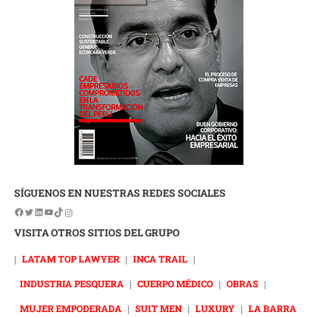
SÍGUENOS EN NUESTRAS REDES SOCIALES
VISITA OTROS SITIOS DEL GRUPO
|
LATAM TOP LAWYER
|
INCA TRAIL
|
INDUSTRIA PESQUERA
|
CUERPO MÉDICO
|
OBRAS
|
MUJER EMPODERADA
|
SUIT MEN
|
LUXURY
|
LA BARRA