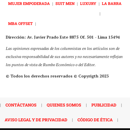
MUJER EMPODERADA
|
SUIT MEN
|
LUXURY
|
LA BARRA
|
MBA OFFSET
|
Dirección: Av. Javier Prado Este 8875 Of. 501 - Lima 15494
Las opiniones expresadas de los columnistas en los artículos son de
exclusiva responsabilidad de sus autores y no necesariamente reflejan
los puntos de vista de Rumbo Económico o del Editor.
© Todos los derechos reservados © Copyrigth 2023
|
CONTÁCTANOS
|
QUIENES SOMOS
|
PUBLICIDAD
|
AVISO LEGAL Y DE PRIVACIDAD
|
CÓDIGO DE ÉTICA
|