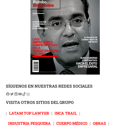
SÍGUENOS EN NUESTRAS REDES SOCIALES
VISITA OTROS SITIOS DEL GRUPO
|
LATAM TOP LAWYER
|
INCA TRAIL
|
INDUSTRIA PESQUERA
|
CUERPO MÉDICO
|
OBRAS
|