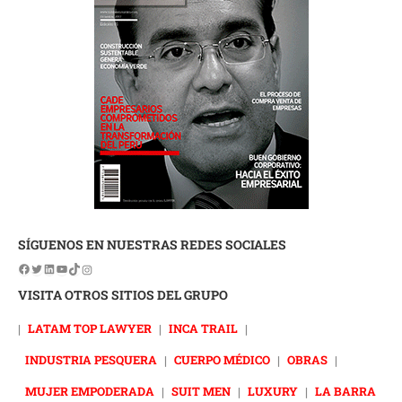
SÍGUENOS EN NUESTRAS REDES SOCIALES
VISITA OTROS SITIOS DEL GRUPO
|
LATAM TOP LAWYER
|
INCA TRAIL
|
INDUSTRIA PESQUERA
|
CUERPO MÉDICO
|
OBRAS
|
MUJER EMPODERADA
|
SUIT MEN
|
LUXURY
|
LA BARRA