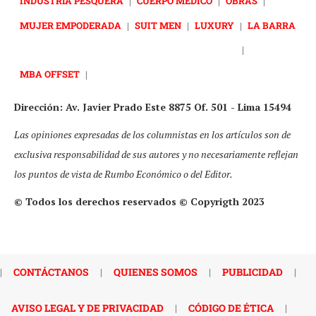
INDUSTRIA PESQUERA
|
CUERPO MÉDICO
|
OBRAS
|
MUJER EMPODERADA
|
SUIT MEN
|
LUXURY
|
LA BARRA
|
MBA OFFSET
|
Dirección: Av. Javier Prado Este 8875 Of. 501 - Lima 15494
Las opiniones expresadas de los columnistas en los artículos son de
exclusiva responsabilidad de sus autores y no necesariamente reflejan
los puntos de vista de Rumbo Económico o del Editor.
© Todos los derechos reservados © Copyrigth 2023
|
CONTÁCTANOS
|
QUIENES SOMOS
|
PUBLICIDAD
|
AVISO LEGAL Y DE PRIVACIDAD
|
CÓDIGO DE ÉTICA
|