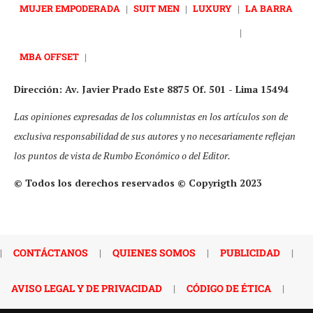
MUJER EMPODERADA
|
SUIT MEN
|
LUXURY
|
LA BARRA
|
MBA OFFSET
|
Dirección: Av. Javier Prado Este 8875 Of. 501 - Lima 15494
Las opiniones expresadas de los columnistas en los artículos son de
exclusiva responsabilidad de sus autores y no necesariamente reflejan
los puntos de vista de Rumbo Económico o del Editor.
© Todos los derechos reservados © Copyrigth 2023
|
CONTÁCTANOS
|
QUIENES SOMOS
|
PUBLICIDAD
|
AVISO LEGAL Y DE PRIVACIDAD
|
CÓDIGO DE ÉTICA
|