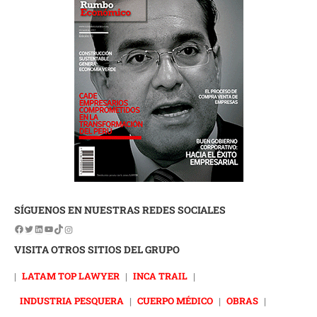
SÍGUENOS EN NUESTRAS REDES SOCIALES
VISITA OTROS SITIOS DEL GRUPO
|
LATAM TOP LAWYER
|
INCA TRAIL
|
INDUSTRIA PESQUERA
|
CUERPO MÉDICO
|
OBRAS
|